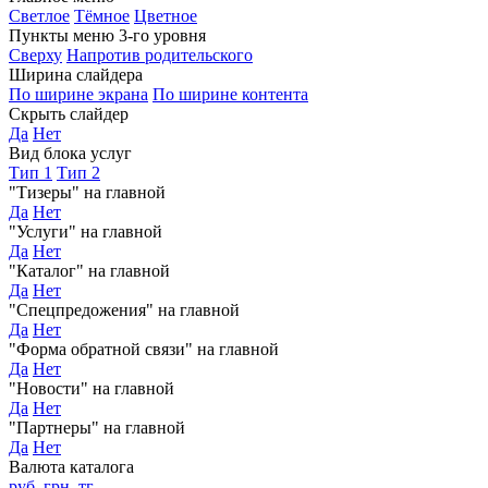
Светлое
Тёмное
Цветное
Пункты меню 3-го уровня
Сверху
Напротив родительского
Ширина слайдера
По ширине экрана
По ширине контента
Скрыть слайдер
Да
Нет
Вид блока услуг
Тип 1
Тип 2
"Тизеры" на главной
Да
Нет
"Услуги" на главной
Да
Нет
"Каталог" на главной
Да
Нет
"Спецпредожения" на главной
Да
Нет
"Форма обратной связи" на главной
Да
Нет
"Новости" на главной
Да
Нет
"Партнеры" на главной
Да
Нет
Валюта каталога
руб.
грн.
тг.