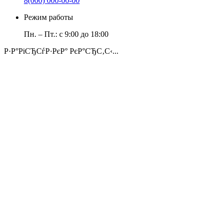
8(000) 000-00-00
Режим работы
Пн. – Пт.: с 9:00 до 18:00
Р·Р°РіСЂСѓР·РєР° РєР°СЂС‚С‹...