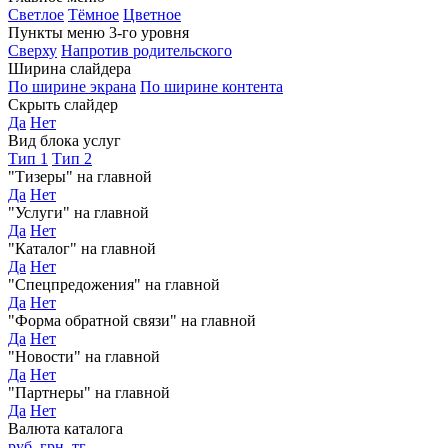
Светлое
Тёмное
Цветное
Пункты меню 3-го уровня
Сверху
Напротив родительского
Ширина слайдера
По ширине экрана
По ширине контента
Скрыть слайдер
Да
Нет
Вид блока услуг
Тип 1
Тип 2
"Тизеры" на главной
Да
Нет
"Услуги" на главной
Да
Нет
"Каталог" на главной
Да
Нет
"Спецпредожения" на главной
Да
Нет
"Форма обратной связи" на главной
Да
Нет
"Новости" на главной
Да
Нет
"Партнеры" на главной
Да
Нет
Валюта каталога
руб.
грн.
тг.