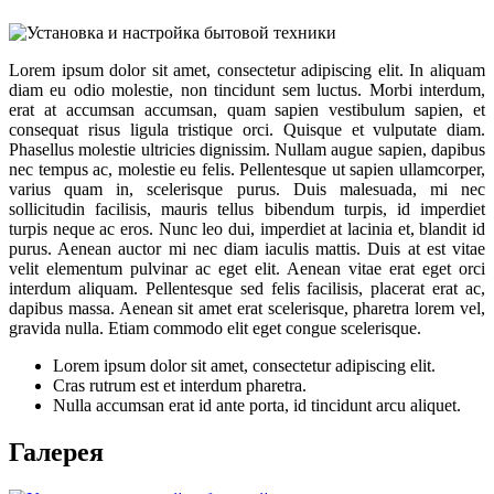
Lorem ipsum dolor sit amet, consectetur adipiscing elit. In aliquam
diam eu odio molestie, non tincidunt sem luctus. Morbi interdum,
erat at accumsan accumsan, quam sapien vestibulum sapien, et
consequat risus ligula tristique orci. Quisque et vulputate diam.
Phasellus molestie ultricies dignissim. Nullam augue sapien, dapibus
nec tempus ac, molestie eu felis. Pellentesque ut sapien ullamcorper,
varius quam in, scelerisque purus. Duis malesuada, mi nec
sollicitudin facilisis, mauris tellus bibendum turpis, id imperdiet
turpis neque ac eros. Nunc leo dui, imperdiet at lacinia et, blandit id
purus. Aenean auctor mi nec diam iaculis mattis. Duis at est vitae
velit elementum pulvinar ac eget elit. Aenean vitae erat eget orci
interdum aliquam. Pellentesque sed felis facilisis, placerat erat ac,
dapibus massa. Aenean sit amet erat scelerisque, pharetra lorem vel,
gravida nulla. Etiam commodo elit eget congue scelerisque.
Lorem ipsum dolor sit amet, consectetur adipiscing elit.
Cras rutrum est et interdum pharetra.
Nulla accumsan erat id ante porta, id tincidunt arcu aliquet.
Галерея