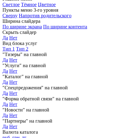
Светлое
Тёмное
Цветное
Пункты меню 3-го уровня
Сверху
Напротив родительского
Ширина слайдера
По ширине экрана
По ширине контента
Скрыть слайдер
Да
Нет
Вид блока услуг
Тип 1
Тип 2
"Тизеры" на главной
Да
Нет
"Услуги" на главной
Да
Нет
"Каталог" на главной
Да
Нет
"Спецпредожения" на главной
Да
Нет
"Форма обратной связи" на главной
Да
Нет
"Новости" на главной
Да
Нет
"Партнеры" на главной
Да
Нет
Валюта каталога
руб.
грн.
тг.