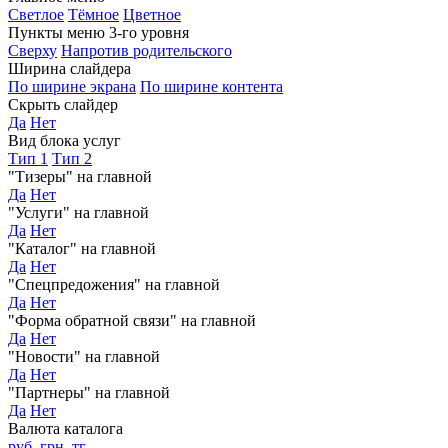
Светлое
Тёмное
Цветное
Пункты меню 3-го уровня
Сверху
Напротив родительского
Ширина слайдера
По ширине экрана
По ширине контента
Скрыть слайдер
Да
Нет
Вид блока услуг
Тип 1
Тип 2
"Тизеры" на главной
Да
Нет
"Услуги" на главной
Да
Нет
"Каталог" на главной
Да
Нет
"Спецпредожения" на главной
Да
Нет
"Форма обратной связи" на главной
Да
Нет
"Новости" на главной
Да
Нет
"Партнеры" на главной
Да
Нет
Валюта каталога
руб.
грн.
тг.